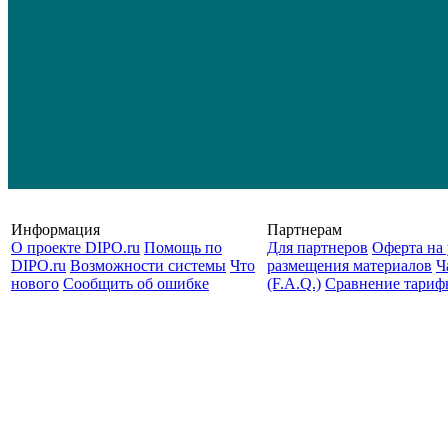
Информация
Партнерам
О проекте DIPO.ru
Помощь по
Для партнеров
Оферта на 
DIPO.ru
Возможности системы
Что
размещения материалов
Ч
нового
Сообщить об ошибке
(F.A.Q.)
Cравнение тариф