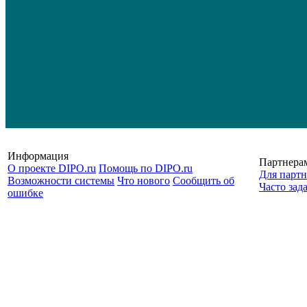
Информация
Партнера
О проекте DIPO.ru
Помощь по DIPO.ru
Для партн
Возможности системы
Что нового
Сообщить об
Часто зад
ошибке