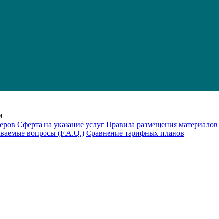
м
еров
Оферта на указание услуг
Правила размещения материалов
аваемые вопросы (F.A.Q.)
Cравнение тарифных планов