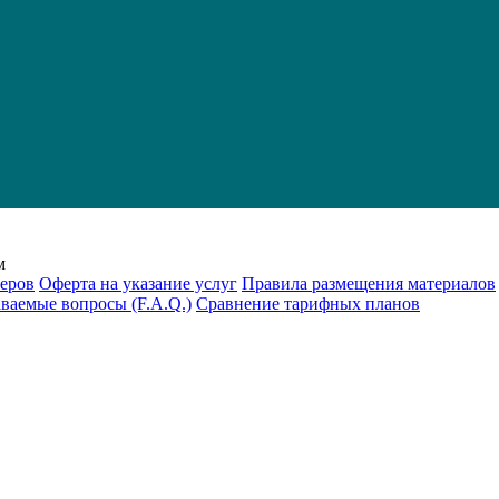
м
еров
Оферта на указание услуг
Правила размещения материалов
аваемые вопросы (F.A.Q.)
Cравнение тарифных планов