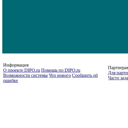
Информация
Партнера
О проекте DIPO.ru
Помощь по DIPO.ru
Для партн
Возможности системы
Что нового
Сообщить об
Часто зад
ошибке