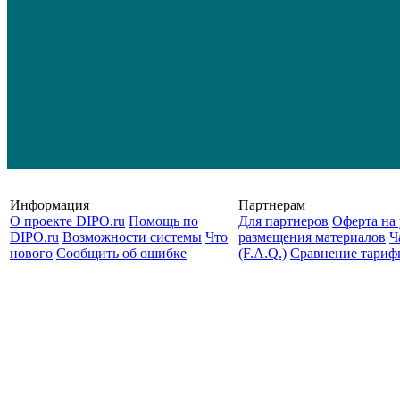
Информация
Партнерам
О проекте DIPO.ru
Помощь по
Для партнеров
Оферта на 
DIPO.ru
Возможности системы
Что
размещения материалов
Ч
нового
Сообщить об ошибке
(F.A.Q.)
Cравнение тариф