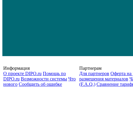
Информация
Партнерам
О проекте DIPO.ru
Помощь по
Для партнеров
Оферта на 
DIPO.ru
Возможности системы
Что
размещения материалов
Ч
нового
Сообщить об ошибке
(F.A.Q.)
Cравнение тариф