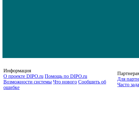
Информация
Партнера
О проекте DIPO.ru
Помощь по DIPO.ru
Для партн
Возможности системы
Что нового
Сообщить об
Часто зад
ошибке