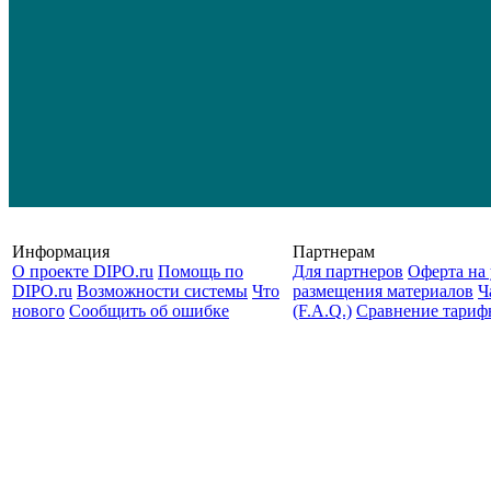
Информация
Партнерам
О проекте DIPO.ru
Помощь по
Для партнеров
Оферта на 
DIPO.ru
Возможности системы
Что
размещения материалов
Ч
нового
Сообщить об ошибке
(F.A.Q.)
Cравнение тариф