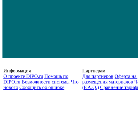
Информация
Партнерам
О проекте DIPO.ru
Помощь по
Для партнеров
Оферта на 
DIPO.ru
Возможности системы
Что
размещения материалов
Ч
нового
Сообщить об ошибке
(F.A.Q.)
Cравнение тариф