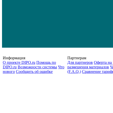
Информация
Партнерам
О проекте DIPO.ru
Помощь по
Для партнеров
Оферта на 
DIPO.ru
Возможности системы
Что
размещения материалов
Ч
нового
Сообщить об ошибке
(F.A.Q.)
Cравнение тариф