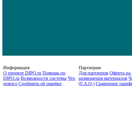
Информация
Партнерам
О проекте DIPO.ru
Помощь по
Для партнеров
Оферта на 
DIPO.ru
Возможности системы
Что
размещения материалов
Ч
нового
Сообщить об ошибке
(F.A.Q.)
Cравнение тариф