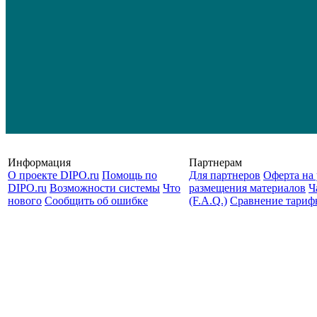
Информация
Партнерам
О проекте DIPO.ru
Помощь по
Для партнеров
Оферта на 
DIPO.ru
Возможности системы
Что
размещения материалов
Ч
нового
Сообщить об ошибке
(F.A.Q.)
Cравнение тариф