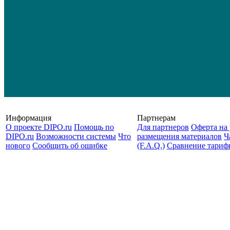
Информация
Партнерам
О проекте DIPO.ru
Помощь по
Для партнеров
Оферта на 
DIPO.ru
Возможности системы
Что
размещения материалов
Ч
нового
Сообщить об ошибке
(F.A.Q.)
Cравнение тариф