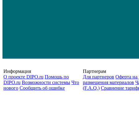
Информация
Партнерам
О проекте DIPO.ru
Помощь по
Для партнеров
Оферта на 
DIPO.ru
Возможности системы
Что
размещения материалов
Ч
нового
Сообщить об ошибке
(F.A.Q.)
Cравнение тариф