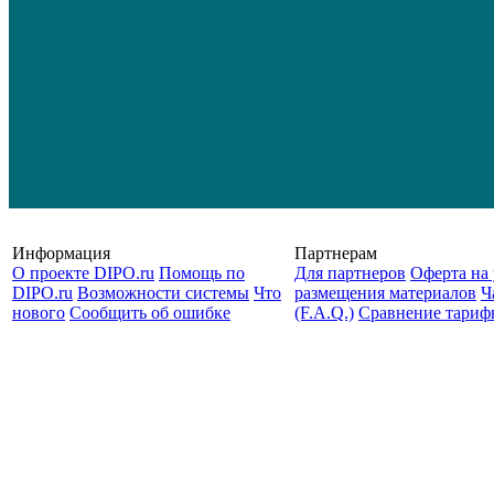
Информация
Партнерам
О проекте DIPO.ru
Помощь по
Для партнеров
Оферта на 
DIPO.ru
Возможности системы
Что
размещения материалов
Ч
нового
Сообщить об ошибке
(F.A.Q.)
Cравнение тариф