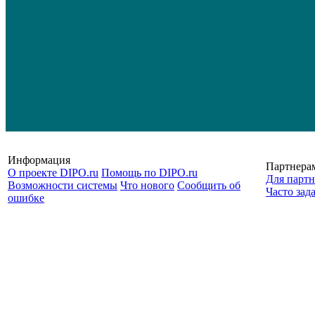
Информация
Партнера
О проекте DIPO.ru
Помощь по DIPO.ru
Для партн
Возможности системы
Что нового
Сообщить об
Часто зад
ошибке