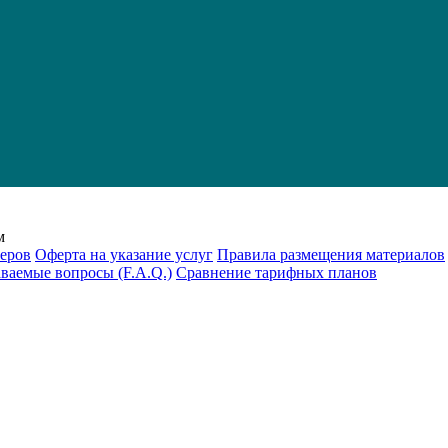
м
еров
Оферта на указание услуг
Правила размещения материалов
аваемые вопросы (F.A.Q.)
Cравнение тарифных планов