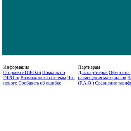
Информация
Партнерам
О проекте DIPO.ru
Помощь по
Для партнеров
Оферта на 
DIPO.ru
Возможности системы
Что
размещения материалов
Ч
нового
Сообщить об ошибке
(F.A.Q.)
Cравнение тариф