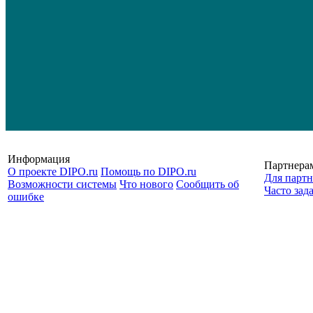
Информация
Партнера
О проекте DIPO.ru
Помощь по DIPO.ru
Для партн
Возможности системы
Что нового
Сообщить об
Часто зад
ошибке