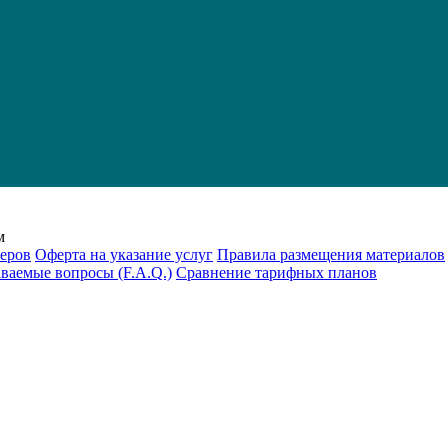
м
еров
Оферта на указание услуг
Правила размещения материалов
аваемые вопросы (F.A.Q.)
Cравнение тарифных планов