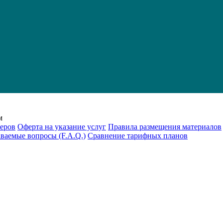
м
еров
Оферта на указание услуг
Правила размещения материалов
аваемые вопросы (F.A.Q.)
Cравнение тарифных планов