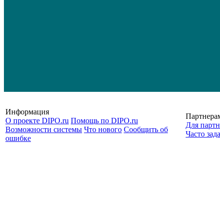
Информация
Партнера
О проекте DIPO.ru
Помощь по DIPO.ru
Для партн
Возможности системы
Что нового
Сообщить об
Часто зад
ошибке