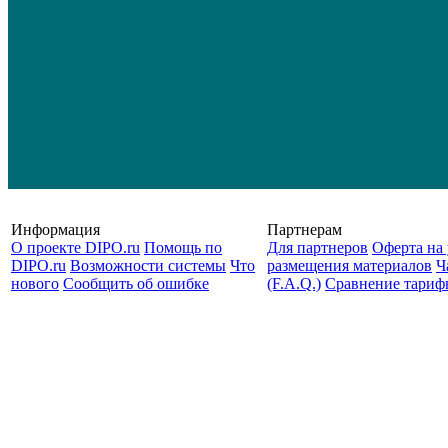
Информация
Партнерам
О проекте DIPO.ru
Помощь по
Для партнеров
Оферта на 
DIPO.ru
Возможности системы
Что
размещения материалов
Ч
нового
Сообщить об ошибке
(F.A.Q.)
Cравнение тариф