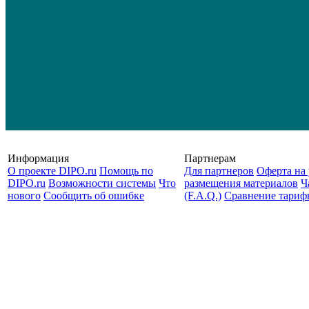
Информация
Партнерам
О проекте DIPO.ru
Помощь по
Для партнеров
Оферта на 
DIPO.ru
Возможности системы
Что
размещения материалов
Ч
нового
Сообщить об ошибке
(F.A.Q.)
Cравнение тариф