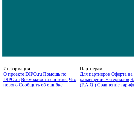
Информация
Партнерам
О проекте DIPO.ru
Помощь по
Для партнеров
Оферта на 
DIPO.ru
Возможности системы
Что
размещения материалов
Ч
нового
Сообщить об ошибке
(F.A.Q.)
Cравнение тариф