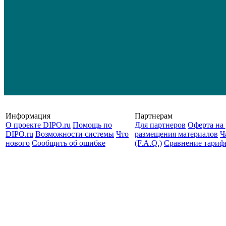
Информация
Партнерам
О проекте DIPO.ru
Помощь по
Для партнеров
Оферта на 
DIPO.ru
Возможности системы
Что
размещения материалов
Ч
нового
Сообщить об ошибке
(F.A.Q.)
Cравнение тариф