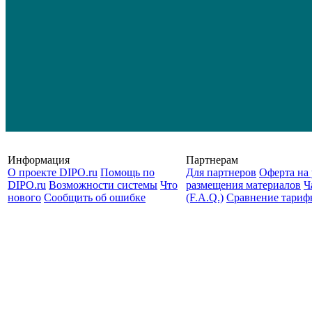
Информация
Партнерам
О проекте DIPO.ru
Помощь по
Для партнеров
Оферта на 
DIPO.ru
Возможности системы
Что
размещения материалов
Ч
нового
Сообщить об ошибке
(F.A.Q.)
Cравнение тариф