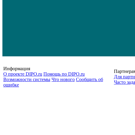
Информация
Партнера
О проекте DIPO.ru
Помощь по DIPO.ru
Для партн
Возможности системы
Что нового
Сообщить об
Часто зад
ошибке