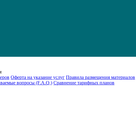
м
еров
Оферта на указание услуг
Правила размещения материалов
аваемые вопросы (F.A.Q.)
Cравнение тарифных планов