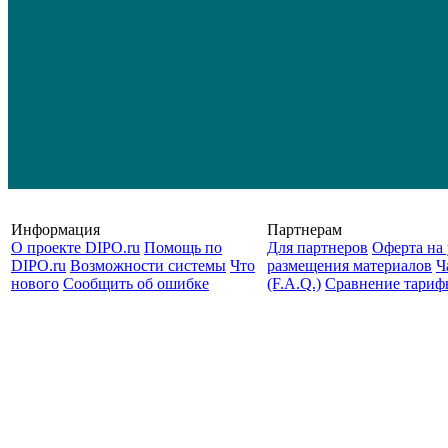
Информация
Партнерам
О проекте DIPO.ru
Помощь по
Для партнеров
Оферта на 
DIPO.ru
Возможности системы
Что
размещения материалов
Ч
нового
Сообщить об ошибке
(F.A.Q.)
Cравнение тариф