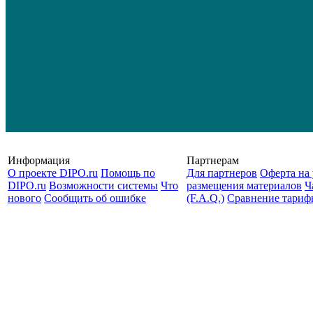
Информация
Партнерам
О проекте DIPO.ru
Помощь по
Для партнеров
Оферта на 
DIPO.ru
Возможности системы
Что
размещения материалов
Ч
нового
Сообщить об ошибке
(F.A.Q.)
Cравнение тариф