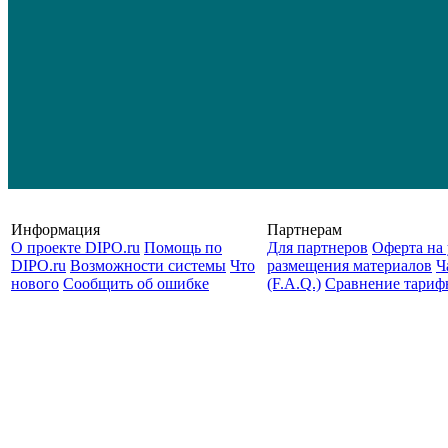
Информация
Партнерам
О проекте DIPO.ru
Помощь по
Для партнеров
Оферта на 
DIPO.ru
Возможности системы
Что
размещения материалов
Ч
нового
Сообщить об ошибке
(F.A.Q.)
Cравнение тариф