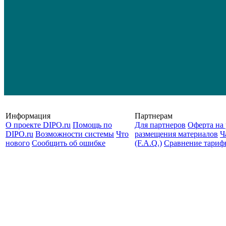
Информация
Партнерам
О проекте DIPO.ru
Помощь по
Для партнеров
Оферта на 
DIPO.ru
Возможности системы
Что
размещения материалов
Ч
нового
Сообщить об ошибке
(F.A.Q.)
Cравнение тариф