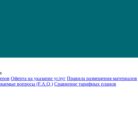
м
еров
Оферта на указание услуг
Правила размещения материалов
аваемые вопросы (F.A.Q.)
Cравнение тарифных планов