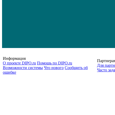
Информация
Партнера
О проекте DIPO.ru
Помощь по DIPO.ru
Для партн
Возможности системы
Что нового
Сообщить об
Часто зад
ошибке