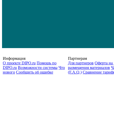
Информация
Партнерам
О проекте DIPO.ru
Помощь по
Для партнеров
Оферта на 
DIPO.ru
Возможности системы
Что
размещения материалов
Ч
нового
Сообщить об ошибке
(F.A.Q.)
Cравнение тариф