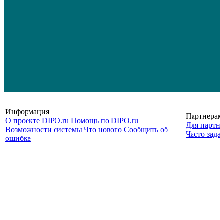
Информация
Партнера
О проекте DIPO.ru
Помощь по DIPO.ru
Для партн
Возможности системы
Что нового
Сообщить об
Часто зад
ошибке