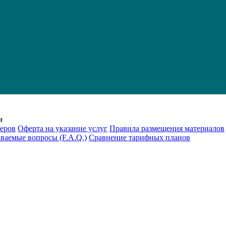
м
еров
Оферта на указание услуг
Правила размещения материалов
аваемые вопросы (F.A.Q.)
Cравнение тарифных планов